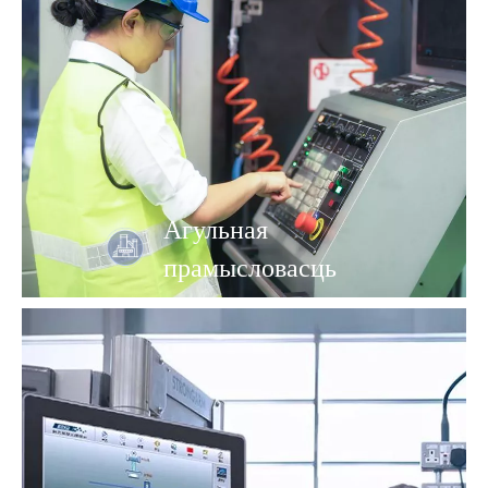
Агульная
прамысловасць