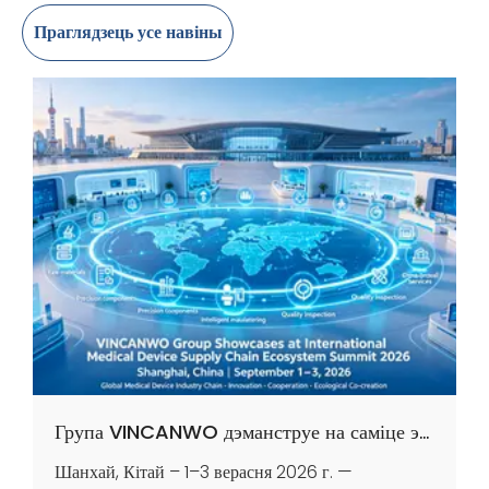
Праглядзець усе навіны
Група VINCANWO дэманструе на саміце экасістэм міжнароднай ланцужкі паставак медыцынскіх прыбораў 2026, Шанхай, Кітай
Шанхай, Кітай – 1–3 верасня 2026 г. —