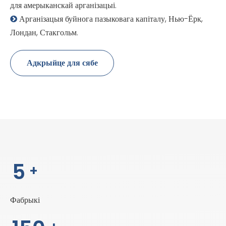
для амерыканскай арганізацыі.
Арганізацыя буйнога пазыковага капіталу, Нью-Ёрк,

Лондан, Стакгольм.
Адкрыйце для сябе
перавагі Vincanwo Group
5
+
Фабрыкі