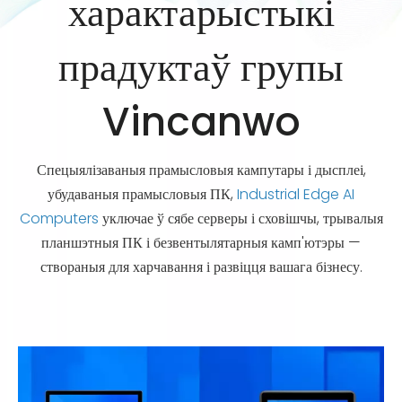
характарыстыкі
прадуктаў групы
Vincanwo
Спецыялізаваныя прамысловыя кампутары і дысплеі,
убудаваныя прамысловыя ПК,
Industrial Edge AI
Computers
уключае ў сябе серверы і сховішчы, трывалыя
планшэтныя ПК і безвентылятарныя камп'ютэры —
створаныя для харчавання і развіцця вашага бізнесу.