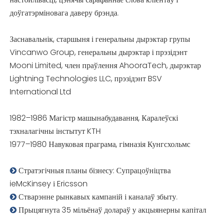
доўгатэрміновага даверу брэнда.
Заснавальнік, старшыня і генеральны дырэктар групы
Vincanwo Group, генеральны дырэктар і прэзідэнт
Mooni Limited, член праўлення AhooraTech, дырэктар
Lightning Technologies LLC, прэзідэнт BSV
International Ltd
1982–1986 Магістр машынабудавання, Каралеўскі
тэхналагічны інстытут KTH
1977–1980 Навуковая праграма, гімназія Кунгсхольмс
Стратэгічныя планы бізнесу: Супрацоўніцтва

ieMcKinsey і Ericsson
Стварэнне рынкавых кампаній і каналаў збыту.

Прыцягнута 35 мільёнаў долараў у акцыянерны капітал
