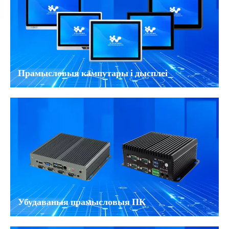
Прамысловыя кампутары і дысплеі
Убудаваныя прамысловыя ПК