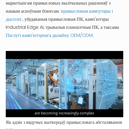
маркетынгам прамысловых вылічальных рашэнняў з
нашым асноўным бізнесам.
прамысловыя кампутары і
дысплеі
, убудаваныя прамысловыя ПК, камп'ютэры
Industrial Edge AI, трывалыя планшэтныя ПК, а таксама
Паслугі камп'ютэрнага дызайну OEM/ODM
.
Loaded
:
Unmute
30.18%
Як адзін з вядучых вытворцаў прамысловага абсталявання