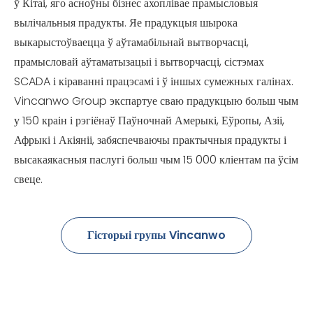
ў Кітаі, яго асноўны бізнес ахоплівае прамысловыя
вылічальныя прадукты. Яе прадукцыя шырока
выкарыстоўваецца ў аўтамабільнай вытворчасці,
прамысловай аўтаматызацыі і вытворчасці, сістэмах
SCADA і кіраванні працэсамі і ў іншых сумежных галінах.
Vincanwo Group экспартуе сваю прадукцыю больш чым
у 150 краін і рэгіёнаў Паўночнай Амерыкі, Еўропы, Азіі,
Афрыкі і Акіяніі, забяспечваючы практычныя прадукты і
высакаякасныя паслугі больш чым 15 000 кліентам па ўсім
свеце.
Гісторыі групы Vincanwo