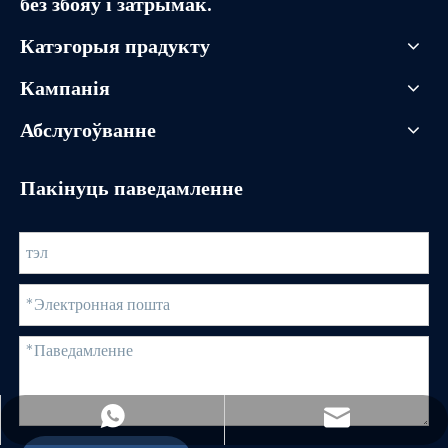
без збояў і затрымак.
Катэгорыя прадукту
Кампанія
Абслугоўванне
Пакінуць паведамленне
гадавіна. yuan@vincanwogroup.com
+852 4459 5622