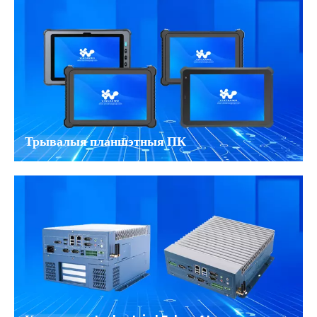
Трывалыя планшэтныя ПК