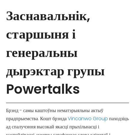
Заснавальнік,
старшыня і
генеральны
дырэктар групы
Powertalks
Брэнд - самы каштоўны нематэрыяльны актыў
прадпрыемства. Кошт брэнда
Vincanwo Group
паходзіць
ад спалучэння высокай якасці прыхільнасці і
настойлівасці, цэнячы сарафаннае слова кліентаў і