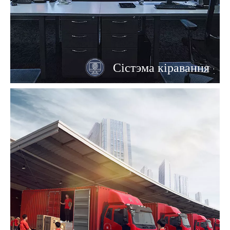
Сістэма кіравання