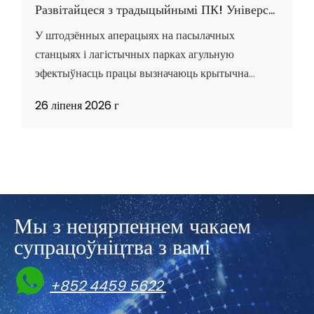
Развітайцеся з традыцыйнымі ПК! Універсальныя прамысловыя камп'ютэры Vincanwo Group: найлепшае разумнае рашэнне для лагістыкі ўваходных і выходных пасылак і лагістычных паркаў
У штодзённых аперацыях на пасылачных
станцыях і лагістычных парках агульную
эфектыўнасць працы вызначаюць крытычна
важныя працоўныя працэсы з высокай частатой,
26 ліпеня 2026 г
уключаючы ўваходнае і выходнае сканіраванне,
запыт даных у рэжыме рэальнага часу і вядзенне
запісаў па выключэннях. Традыцыйныя
настольныя ПК з іх грувасткімі корпусамі,
бязладнымі кабелямі
Мы з нецярпеннем чакаем
супрацоўніцтва з вамі

+852 4459 5622