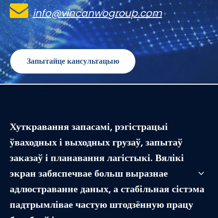

info@vincanwogroup.com
Запытайце кансультацыю
спецыяліста
Хуткравання запасамі, рэгістрацыі
ўваходных і выходных грузаў, запытаў
заказаў і планавання лагістыкі. Вялікі
экран забяспечвае больш выразнае
адлюстраванне даных, а стабільная сістэма
падтрымлівае частую штодзённую працу