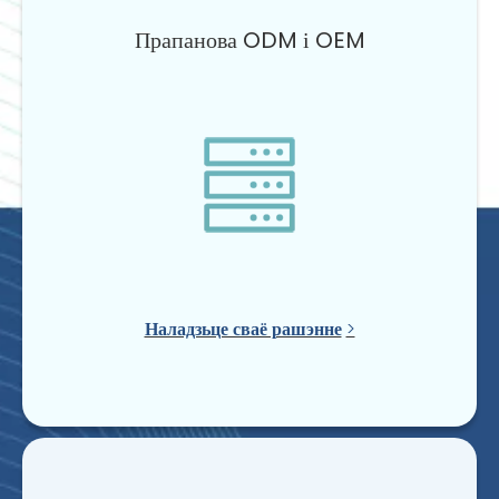
Прапанова ODM і OEM
Наладзьце сваё рашэнне
>