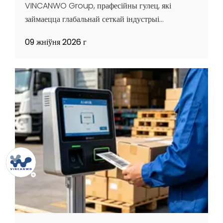
VINCANWO Group, прафесійны гулец, які
займаецца глабальнай сеткай індустрыі
медыцынскіх вырабаў, зрабіў выдатнае з'яўленне
09 жніўня 2026 г
на Міжнародным саміце экасістэм ланцужкоў
паставак медыцынскіх прыбораў 2026, які
прайшоў у Шанхайскім новым міжнародным
выставачным цэнтры. Цэнтраванне на й