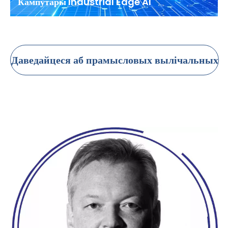
Кампутары Industrial Edge AI
Даведайцеся аб прамысловых вылічальных
рашэннях