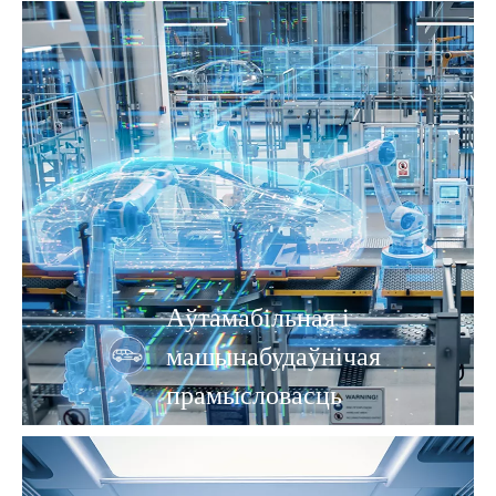
Аўтамабільная і
машынабудаўнічая
прамысловасць