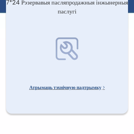
7*24 Рэзервавыя пасляпродажныя інжынерныя
паслугі
Атрымаць тэхнічную падтрымку
>