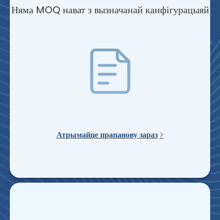
Няма MOQ нават з вызначанай канфігурацыяй
Атрымайце прапанову зараз
>