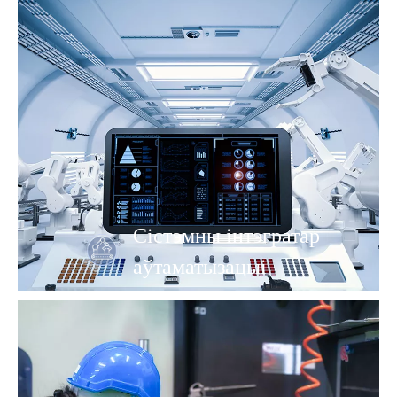
Сістэмны інтэгратар
аўтаматызацыі