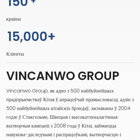
150
+
краіны
15,000+
Кліенты
VINCANWO GROUP
Vincanwo Group, як адно з 500 найбуйнейшых
прадпрыемстваў Кітая ў апрацоўчай прамысловасці, адзін з
500 найбуйнейшых кітайскіх брэндаў, заснаваны ў 2004
годзе ў Стакгольме, Швецыя і высокатэхналагічныя
вытворчыя кампаніі з 2008 года ў Кітаі, займаецца
навукова-даследчымі і распрацоўкамі, вытворчасцю і