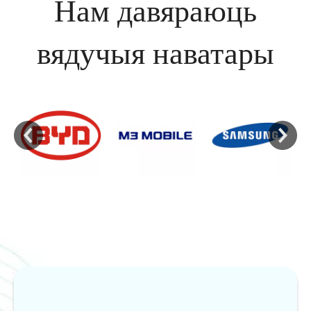
Нам давяраюць
вядучыя наватары