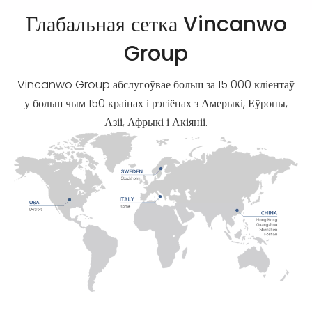
Глабальная сетка Vincanwo
Group
Vincanwo Group абслугоўвае больш за 15 000 кліентаў
у больш чым 150 краінах і рэгіёнах з Амерыкі, Еўропы,
Азіі, Афрыкі і Акіяніі.