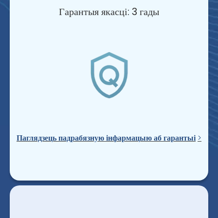
Гарантыя якасці: 3 гады
Паглядзець падрабязную інфармацыю аб гарантыі
>