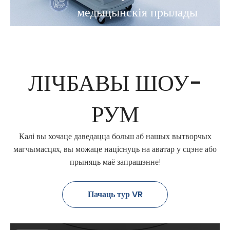
медыцынскія прылады
ЛІЧБАВЫ ШОУ-
РУМ
Калі вы хочаце даведацца больш аб нашых вытворчых
магчымасцях, вы можаце націснуць на аватар у сцэне або
прыняць маё запрашэнне!
Пачаць тур VR