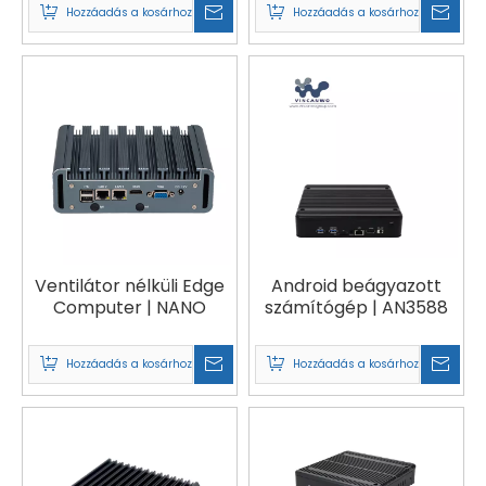
Hozzáadás a kosárhoz
Hozzáadás a kosárhoz
GPIO-val | RK35-6L/7L
Ventilátor nélküli Edge
Android beágyazott
Computer | NANO
számítógép | AN3588
Hozzáadás a kosárhoz
Hozzáadás a kosárhoz