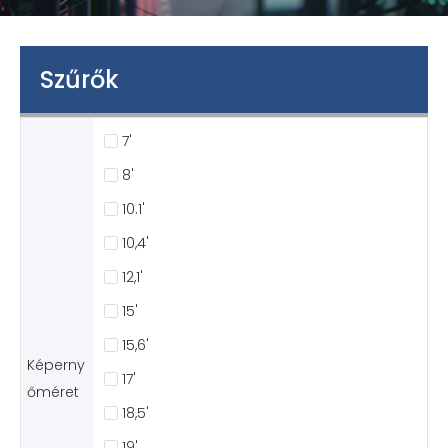
Szűrők
7'
8'
10.1'
10,4'
12,1'
15'
15,6'
Képerny
17'
őméret
18,5'
19'