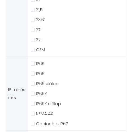
21,5'
23,6'
27'
32'
OEM
IP65
IP66
IP66 előlap
IP minős
IP69K
ítés
IP69K előlap
NEMA 4X
Opcionális IP67