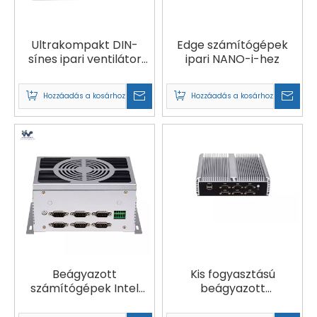
Ultrakompakt DIN-
Edge számítógépek
sínes ipari ventilátor
ipari NANO-i-hez
nélküli PC | NANO-DIN
Hozzáadás a kosárhoz
Hozzáadás a kosárhoz
Beágyazott
Kis fogyasztású
számítógépek Intel
beágyazott
Core i3, i5 vagy i7
számítástechnika |
processzorokkal és
ARE-4L