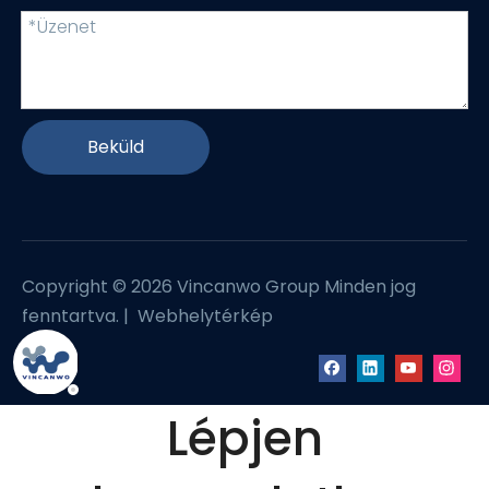
Beküld
Copyright ©
2026
Vincanwo Group Minden jog
fenntartva. |
Webhelytérkép
Lépjen