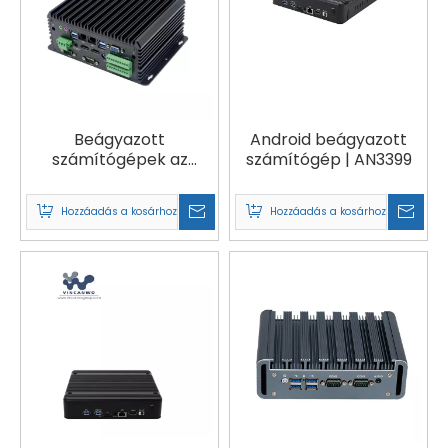
Beágyazott
Android beágyazott
számítógépek az
számítógép | AN3399
autókban | 760H2
sorozat
Hozzáadás a kosárhoz
Hozzáadás a kosárhoz