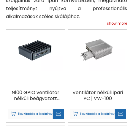
szolgálnak zord ipari környezetben, megbízható
teljesítményt nyújtva a professzionális
alkalmazások széles skálájához.
show more
N100 GPIO ventilátor
Ventilátor nélküli ipari
nélküli beágyazott
PC | VW-100
számítógép IoT-hez |
NANO-100
Hozzáadás a kosárhoz
Hozzáadás a kosárhoz