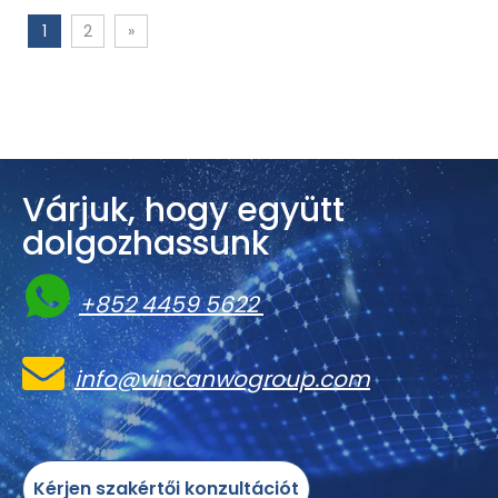
1
2
»
Várjuk, hogy együtt
dolgozhassunk

+852 4459 5622

info@vincanwogroup.com
Kérjen szakértői konzultációt