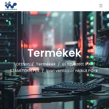
Termékek
Otthon
/
Termékek
/
BEágyazott IPARI
SZÁMÍTÓGÉPEK
/
Ipari ventilátor nélküli PC-k