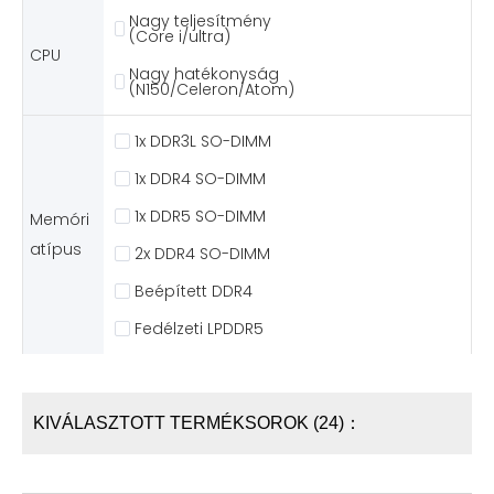
Nagy teljesítmény
(Core i/ultra)
CPU
Nagy hatékonyság
(N150/Celeron/Atom)
1x DDR3L SO-DIMM
1x DDR4 SO-DIMM
1x DDR5 SO-DIMM
Memóri
atípus
2x DDR4 SO-DIMM
Beépített DDR4
Fedélzeti LPDDR5
KIVÁLASZTOTT TERMÉKSOROK (24)：