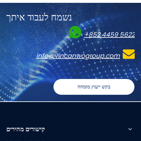
נשמח לעבוד איתך

+852 4459 5622

info@vincanwogroup.com
בקש ייעוץ מומחה
קישורים מהירים