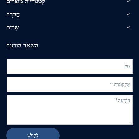
קטגוריית מוצרים
חֶברָה
שֵׁרוּת
השאר הודעה
לְהַגִישׁ