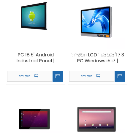
17.3' מגע מסך LCD תעשייתי
PC 18.5' Android
Industrial Panel |
PC Windows i5 i7 |
VOPC-ARM185
VFACEH-173
הוסף לסל
הוסף לסל