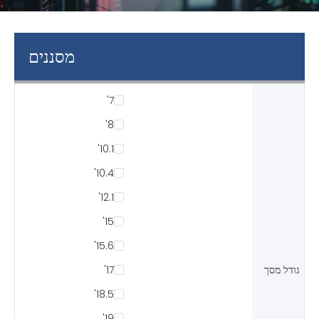
מסננים
7'
8'
10.1'
10.4'
12.1'
15'
15.6'
גודל מסך
17'
18.5'
19'