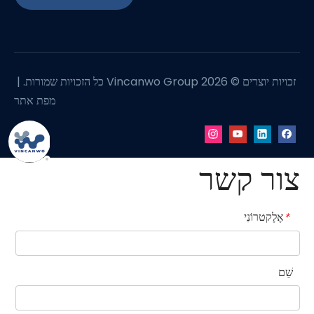
זכויות יוצרים ©
2026
Vincanwo Group כל הזכויות שמורות. |
מפת אתר
צור קשר
אֶלֶקטרוֹנִי
*
שֵׁם