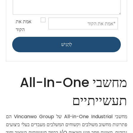
לְהַגִישׁ
מחשבי All-In-One
תעשייתיים
מחשבי All-in-One Industrial של Vincanwo Group הם
פתרונות מחשוב משולבים וקשוחים המשלבים מעבדים בעלי ביצועים
גבוהים, תצוגות מסך מגע ויציאות I/O ברמה תעשייתית בעיצוב יחיד