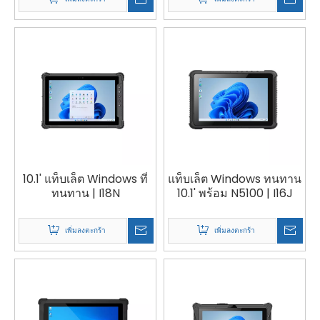
10.1' แท็บเล็ต Windows ที่
แท็บเล็ต Windows ทนทาน
ทนทาน | I18N
10.1' พร้อม N5100 | I16J
เพิ่มลงตะกร้า
เพิ่มลงตะกร้า