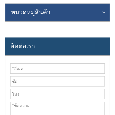
หมวดหมู่สินค้า
ติดต่อเรา