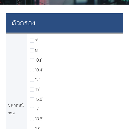
ตัวกรอง
7'
8'
10.1'
10.4'
12.1'
15'
15.6'
ขนาดหน้
17'
าจอ
18.5'
19'