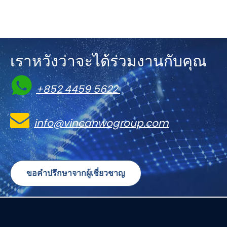
เราหวังว่าจะได้ร่วมงานกับคุณ

+852 4459 5622

info@vincanwogroup.com
ขอคำปรึกษาจากผู้เชี่ยวชาญ