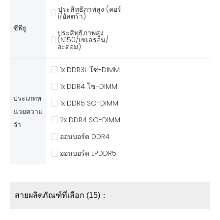
ประสิทธิภาพสูง (คอร์
i/อัลตร้า)
ซีพียู
ประสิทธิภาพสูง
(N150/เซเลรอน/
อะตอม)
1x DDR3L โซ-DIMM
1x DDR4 โซ-DIMM
ประเภทห
1x DDR5 SO-DIMM
น่วยความ
2x DDR4 SO-DIMM
จำ
ออนบอร์ด DDR4
ออนบอร์ด LPDDR5
สายผลิตภัณฑ์ที่เลือก (15)：