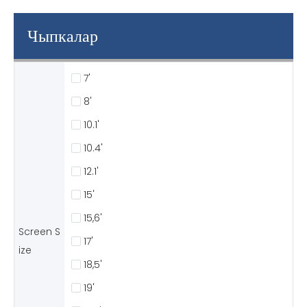
Чыпкалар
7'
8'
10.1'
10.4'
12.1'
15'
15,6'
Screen S
17'
ize
18,5'
19'