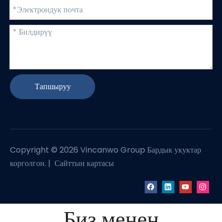
Тапшыруу
Copyright ©
2026
Vincanwo Group Бардык укуктар
корголгон. |
Сайттын картасы
Биз менен