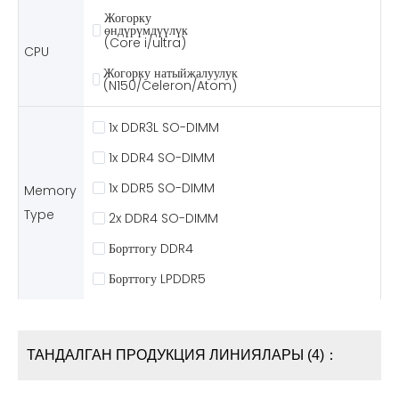
Жогорку
өндүрүмдүүлүк
(Core i/ultra)
CPU
Жогорку натыйжалуулук
(N150/Celeron/Atom)
1x DDR3L SO-DIMM
1x DDR4 SO-DIMM
1x DDR5 SO-DIMM
Memory
Type
2x DDR4 SO-DIMM
Борттогу DDR4
Борттогу LPDDR5
ТАНДАЛГАН ПРОДУКЦИЯ ЛИНИЯЛАРЫ (4)：