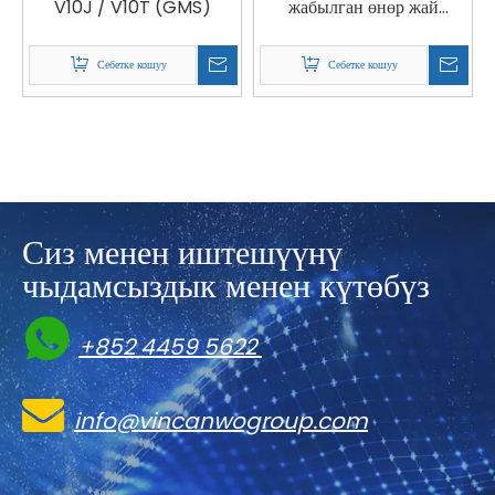
V10J / V10T (GMS)
жабылган өнөр жай
компьютери
Себетке кошуу
Себетке кошуу
Сиз менен иштешүүнү
чыдамсыздык менен күтөбүз

+852 4459 5622

info@vincanwogroup.com