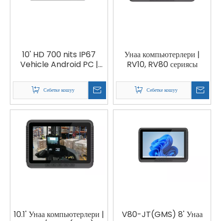
10' HD 700 nits IP67
Унаа компьютерлери |
Vehicle Android PC |
RV10, RV80 сериясы
V12R
Себетке кошуу
Себетке кошуу
10.1' Унаа компьютерлери |
V80-JT(GMS) 8' Унаа