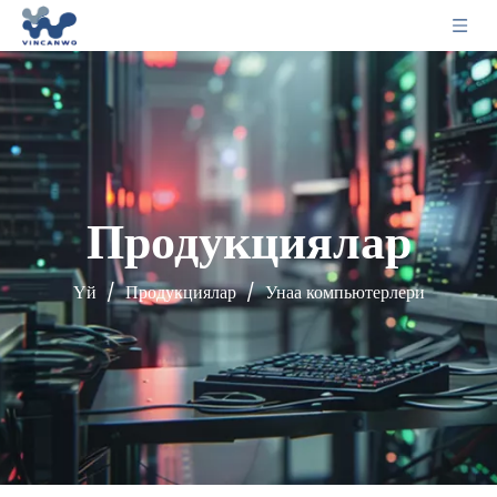
Продукциялар
Үй
/
Продукциялар
/
Унаа компьютерлери