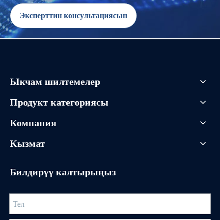
Эксперттин консультациясын
сураңыз
Ыкчам шилтемелер
Продукт категориясы
Компания
Кызмат
Билдирүү калтырыңыз