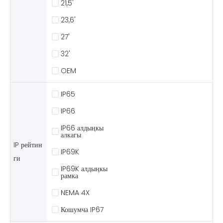
21,5'
23,6'
27'
32'
OEM
IP65
IP66
IP66 алдыңкы
алкагы
IP рейтин
IP69K
ги
IP69K алдыңкы
рамка
NEMA 4X
Кошумча IP67